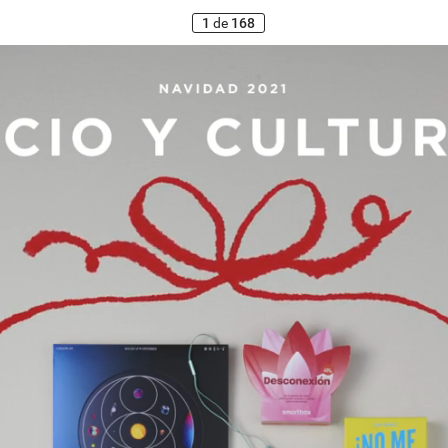
1
de
168