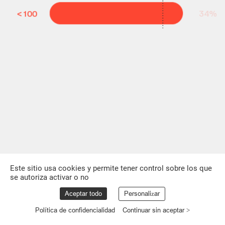
<
100
34%
Los
miembros
del
FMRE
dan
empleo
a:
media
de
negocio
internacional
millones
de
personas
número
de
países
(media)
Este sitio usa cookies y permite tener control sobre los que
se autoriza activar o no
Aceptar todo
Personalizar
Política de confidencialidad
Continuar sin aceptar >