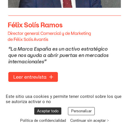
Félix
Solís
Ramos
Director
general
Comercial
y
de
Marketing
de
Félix
Solís
Avantis
“La
Marca
España
es
un
activo
estratégico
que
nos
ayuda
a
abrir
puertas
en
mercados
internacionales”
Leer
entrevista
Este sitio usa cookies y permite tener control sobre los que
se autoriza activar o no
Aceptar todo
Personalizar
Política de confidencialidad
Continuar sin aceptar >