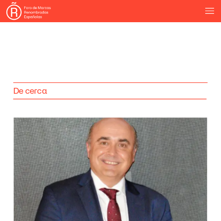
De
cerca