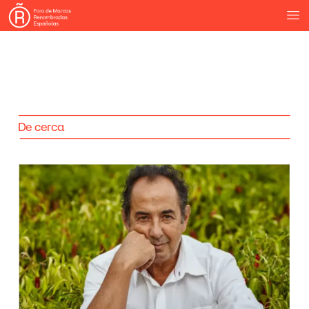
De
cerca