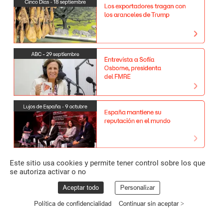
Cinco
Días
-
18
septiembre
Los
exportadores
tragan
con
los
aranceles
de
Trump
ABC
-
29
septiembre
Entrevista
a
Sofía
Osborne,
presidenta
del
FMRE
Lujos
de
España
-
9
octubre
España
mantiene
su
reputación
en
el
mundo
Este sitio usa cookies y permite tener control sobre los que
se autoriza activar o no
Aceptar todo
Personalizar
Política de confidencialidad
Continuar sin aceptar >