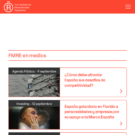
FMRE
en
medios
Agenda
Pública
-
9
septiembre
¿Cómo
debe
afrontar
España
sus
desafíos
de
competitividad?
Investing
-
12
septiembre
España
galardona
en
Florida
a
personalidades
y
empresas
por
su
apoyo
a
la
Marca
España