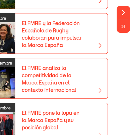
bre
El
FMRE
y
la
Federación
Española
de
Rugby
colaboran
para
impulsar
la
Marca
España
iembre
El
FMRE
analiza
la
competitividad
de
la
Marca
España
en
el
contexto
internacional
embre
El
FMRE
pone
la
lupa
en
la
Marca
España
y
su
posición
global