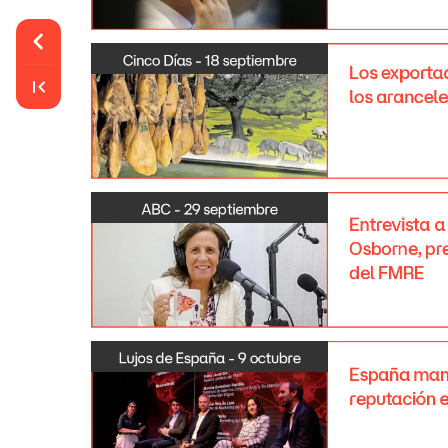
Cinco
Días
-
18
septiembre
Los
exporta
los
arancele
ABC
-
29
septiembre
Entrevista
a
Osborne,
pr
del
FMRE
Lujos
de
España
-
9
octubre
España
man
reputación