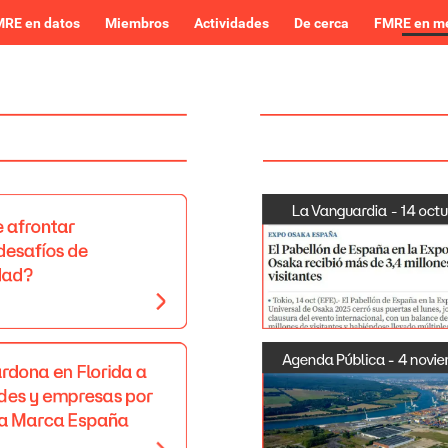
RE en datos
Miembros
Actividades
De cerca
FMRE en m
La
Vanguardia
-
14
octu
e
afrontar
desafíos
de
dad?
Agenda
Pública
-
4
novi
ardona
en
Florida
a
des
y
empresas
por
a
Marca
España