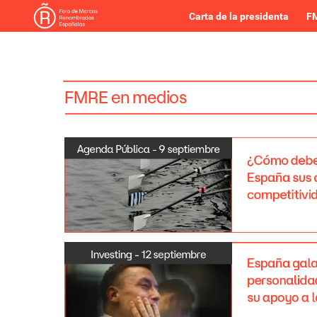
Carta de la presidenta
FM
FMRE
en
medios
Agenda
Pública
-
9
septiembre
¿Cómo
deb
España
sus
competitivi
Investing
-
12
septiembre
España
gal
personalida
su
apoyo
a
l