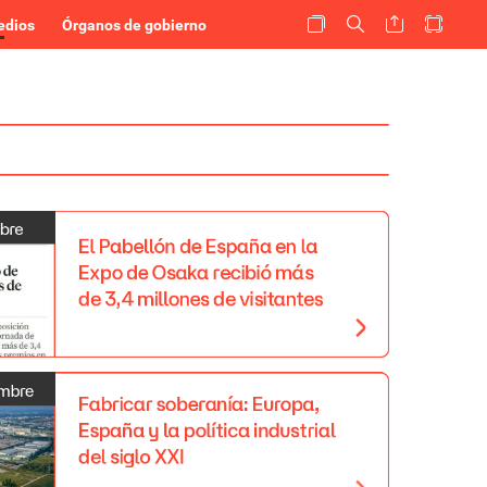
edios
Órganos de gobierno
bre
El
Pabellón
de
España
en
la
Expo
de
Osaka
recibió
más
de
3,4
millones
de
visitantes
embre
Fabricar
soberanía:
Europa,
España
y
la
política
industrial
del
siglo
XXI