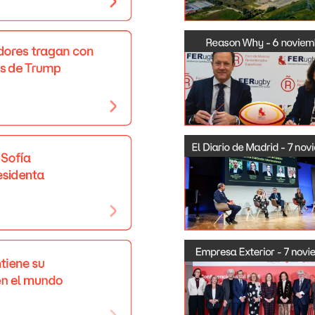
Reason
Why
-
6
noviem
dores
tragan
con
s
de
Trump
El
Diario
de
Madrid
-
7
nov
Sofía
esidenta
Empresa
Exterior
-
7
novi
tiene
su
en
el
mundo