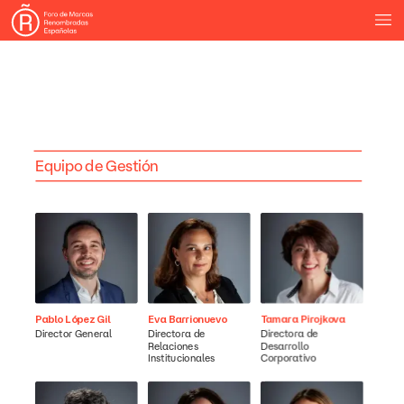
Equipo
de
Gestión
Pablo
López
Gil
Eva
Barrionuevo
Tamara
Pirojkova
Director
General
Directora
de
Directora
de
Relaciones
Desarrollo
Institucionales
Corporativo