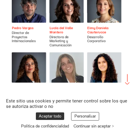
Pedro
Vargas
Lucía
del
Valle
Eimy
Daniela
Montero
Cauterucce
Director
de
Proyectos
Directora
de
Desarrollo
Internacionales
Marketing
y
Corporativo
Comunicación
Laura
Jiménez
Paula
Mora
Deniz
Iscan
Luengo
Ruiz-Capillas
Proyectos
Proyectos
Internacionales
Marketing
y
Internacionales
y
Este sitio usa cookies y permite tener control sobre los que
Comunicación
Marca
España
se autoriza activar o no
Aceptar todo
Personalizar
Política de confidencialidad
Continuar sin aceptar >