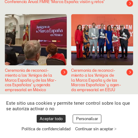
Conferencia
Anual
FMRE
‘Marca
España:
visión
y
retos’
Ceremonia
de
reconoci-
Ceremonia
de
reconoci-
miento
a
los
‘Amigos
de
la
miento
a
los
‘Amigos
de
Marca
España
y
de
las
Mar-
la
Marca
España
y
de
las
cas
Españolas’
y
agenda
Marcas
Españolas’
y
agen-
empresarial
en
México
da
empresarial
en
EEUU
Este sitio usa cookies y permite tener control sobre los que
se autoriza activar o no
Aceptar todo
Personalizar
Política de confidencialidad
Continuar sin aceptar >