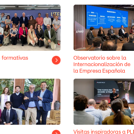
s
formativas
Observatorio
sobre
la
E
Internacionalización
de
la
Empresa
Española
Visitas
inspiradoras
a
PL