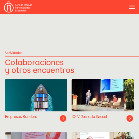
Actividades
Colaboraciones
y
otros
encuentros
Empresas
Bandera
XXIV
Jornada
Gresol