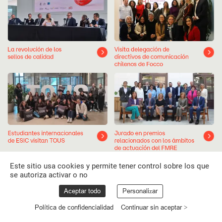
La
revolución
de
los
Visita
delegación
de
sellos
de
calidad
directivos
de
comunicación
chilenos
de
Focco
Estudiantes
internacionales
Jurado
en
premios
de
ESIC
visitan
TOUS
relacionados
con
los
ámbitos
de
actuación
del
FMRE
Este sitio usa cookies y permite tener control sobre los que
se autoriza activar o no
Aceptar todo
Personalizar
Política de confidencialidad
Continuar sin aceptar >