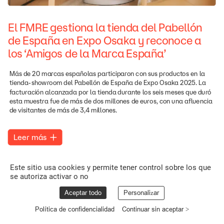
El
FMRE
gestiona
la
tienda
del
Pabellón
de
España
en
Expo
Osaka
y
reconoce
a
los
‘Amigos
de
la
Marca
España’
Más
de
20
marcas
españolas
participaron
con
sus
productos
en
la
tienda-showroom
del
Pabellón
de
España
de
Expo
Osaka
2025.
La
facturación
alcanzada
por
la
tienda
durante
los
seis
meses
que
duró
esta
muestra
fue
de
más
de
dos
millones
de
euros,
con
una
afluencia
de
visitantes
de
más
de
3,4
millones.
Leer
más
Este sitio usa cookies y permite tener control sobre los que
se autoriza activar o no
Aceptar todo
Personalizar
Política de confidencialidad
Continuar sin aceptar >