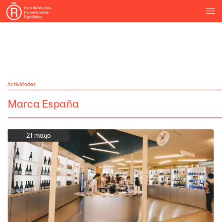
Actividades
Marca
España
21
mayo