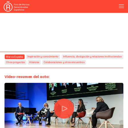
Inspiración
y
conocimiento
Influencia,
divulgación
y
relaciones
institucionales
Marca
España
Otros
proyectos
Alianzas
Colaboraciones
y
otros
encuentros
Vídeo-resumen
del
acto: