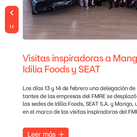
Visitas
inspiradoras
a
Mang
Idilia
Foods
y
SEAT
Los
días
13
y
14
de
febrero
una
delegación
de
tantes
de
las
empresas
del
FMRE
se
desplazó
las
sedes
de
Idilia
Foods,
SEAT
S.A.
y
Mango,
en
el
marco
de
las
visitas
inspiradoras
del
FM
Leer
más