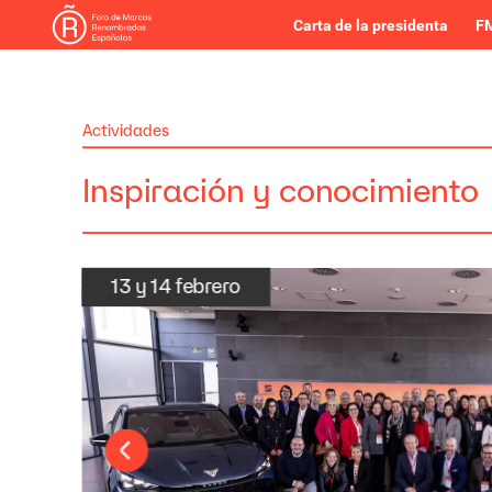
Carta de la presidenta
FM
Actividades
Inspiración
y
conocimiento
13
y
14
febrero