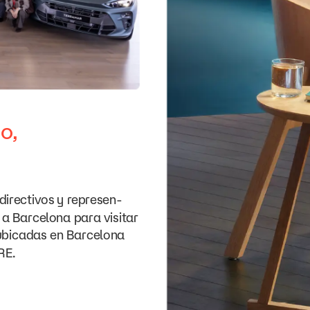
o,
directivos
y
represen-
a
Barcelona
para
visitar
ubicadas
en
Barcelona
RE.