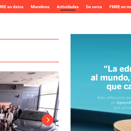
RE en datos
Miembros
Actividades
De cerca
FMRE en m