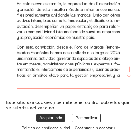
En
este
nuevo
escenario,
la
capacidad
de
diferenciación
y
creación
de
valor
resulta
más
determinante
que
nunca.
Y
es
precisamente
ahí
donde
las
marcas,
junto
con
otros
activos
intangibles
como
la
innovación,
el
diseño
o
la
re-
putación,
desempeñan
un
papel
estratégico
para
refor-
zar
la
competitividad
internacional
de
nuestras
empresas
y
la
proyección
económica
de
nuestro
país.
Con
esta
convicción,
desde
el
Foro
de
Marcas
Renom-
bradas
Españolas
hemos
desarrollado
a
lo
largo
de
2025
una
intensa
actividad
generando
espacios
de
diálogo
en-
tre
empresas,
administraciones
públicas
y
expertos
y
fo-
mentando
el
intercambio
de
experiencias
y
buenas
prác-
ticas
en
ámbitos
clave
para
la
gestión
empresarial
y
la
construcción
de
marcas
sólidas
y
competitivas.
Entre
las
iniciativas
más
relevantes
del
año
destaca
el
ciclo
de
en-
cuentros
con
representantes
políticos
y
líderes
institucio-
nales
para
trasladar
las
principales
conclusiones
del
in-
Este sitio usa cookies y permite tener control sobre los que
forme
‘Hacia
un
Pacto
de
Estado
por
la
Competitividad’.
se autoriza activar o no
En
paralelo,
hemos
trabajado
en
la
definición
de
nuestro
Aceptar todo
Personalizar
nuevo
plan
estratégico,
un
proceso
de
reflexión
llevado
a
cabo
con
el
apoyo
de
la
consultora
Alvarez
&
Marsal
y
Política de confidencialidad
Continuar sin aceptar >
que
marca
la
hoja
de
ruta
de
nuestra
organización
para
los
próximos
tres
años.
Como
resultado
de
este
proceso,