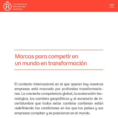
Marcas
para
competir
en
un
mundo
en
transformación
El
contexto
internacional
en
el
que
operan
hoy
nuestras
empresas
está
marcado
por
profundas
transformacio-
nes.
La
creciente
competencia
global,
la
aceleración
tec-
nológica,
los
cambios
geopolíticos
y
el
escenario
de
in-
certidumbre
que
todos
estos
cambios
conllevan
están
redefiniendo
las
condiciones
en
las
que
los
países
y
sus
empresas
compiten
y
se
posicionan
en
el
mundo.