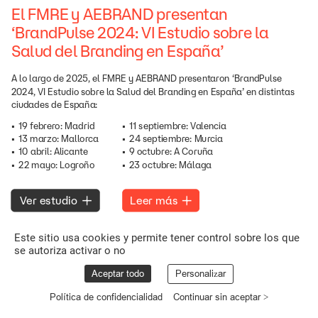
El
FMRE
y
AEBRAND
presentan
‘BrandPulse
2024:
VI
Estudio
sobre
la
Salud
del
Branding
en
España’
A
lo
largo
de
2025,
el
FMRE
y
AEBRAND
presentaron
‘BrandPulse
2024,
VI
Estudio
sobre
la
Salud
del
Branding
en
España’
en
distintas
ciudades
de
España:
•
19
febrero:
Madrid
•
11
septiembre:
Valencia
•
13
marzo:
Mallorca
•
24
septiembre:
Murcia
•
10
abril:
Alicante
•
9
octubre:
A
Coruña
•
22
mayo:
Logroño
•
23
octubre:
Málaga
Leer
más
Ver
estudio
Este sitio usa cookies y permite tener control sobre los que
se autoriza activar o no
Aceptar todo
Personalizar
Política de confidencialidad
Continuar sin aceptar >