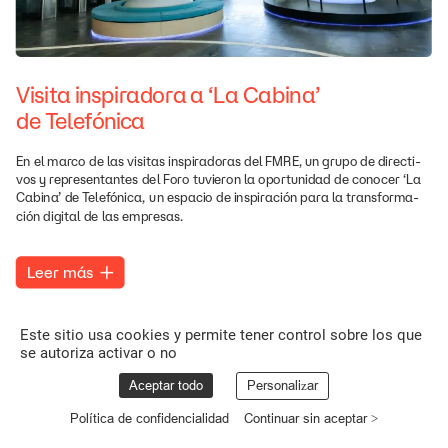
Visita
inspiradora
a
‘La
Cabina’
de
Telefónica
En
el
marco
de
las
visitas
inspiradoras
del
FMRE,
un
grupo
de
directi-
vos
y
representantes
del
Foro
tuvieron
la
oportunidad
de
conocer
‘La
Cabina’
de
Telefónica,
un
espacio
de
inspiración
para
la
transforma-
ción
digital
de
las
empresas.
Leer
más
Este sitio usa cookies y permite tener control sobre los que
se autoriza activar o no
Aceptar todo
Personalizar
Política de confidencialidad
Continuar sin aceptar >