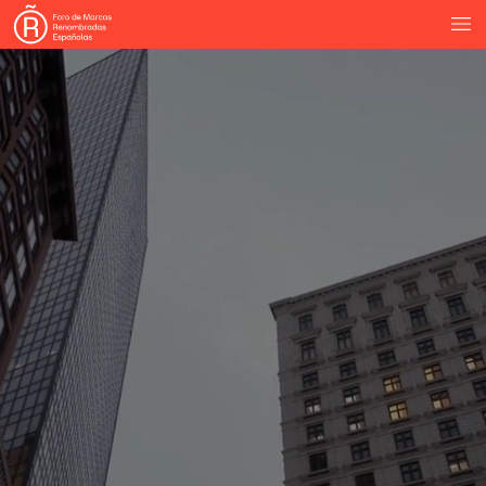
hemos
reforzado
nuestra
estructura
de
gobernanza
con
el
nombramiento
de
tres
nuevos
vicepresidentes:
Álvaro
Guillén
(Acesur)
e
Ignacio
Sierra
(Tendam),
como
vicepre-
sidentes
de
la
Asociación
de
Marcas
Renombradas
Espa-
ñolas,
y
Eva
Piera
(MAPFRE),
como
vicepresidenta
cuarta
de
la
Fundación
Foro
de
Marcas
Renombradas
Españolas.
Este
refuerzo
organizativo
nos
permitirá
seguir
impulsan-
do
con
mayor
ambición
la
misión
del
Foro
en
un
momento
clave
para
su
desarrollo.
El
FMRE
es,
ante
todo,
un
proyecto
colectivo
basado
en
la
colaboración
entre
empresas
y
administraciones
públi-
cas.
Un
proyecto
que
parte
de
una
convicción
que
hoy
si-
gue
siendo
plenamente
vigente:
que
la
fortaleza
de
nues-
tras
empresas
y
de
nuestras
marcas
contribuye
también
a
reforzar
la
competitividad,
la
reputación
y
la
influencia
internacional
de
España.
Seguiremos
trabajando
con
esa
misma
visión,
acompañando
a
nuestras
empresas
y
con-
tribuyendo
a
proyectar
al
mundo
una
imagen
de
España
asociada
al
talento,
la
excelencia
empresarial
y
la
capa-
cidad
de
competir
en
los
mercados
globales.
Porque
juntos
construimos
Marca
España.