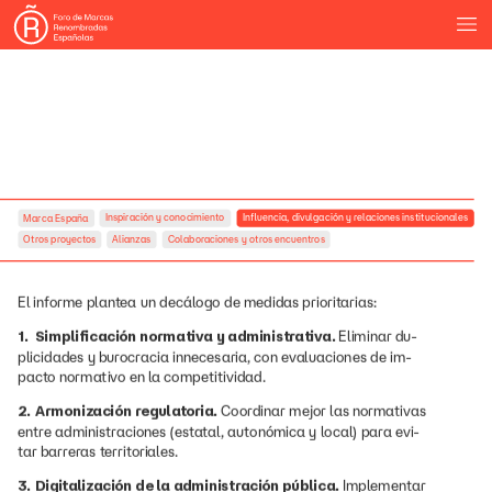
Inspiración
y
conocimiento
Influencia,
divulgación
y
relaciones
institucionales
Marca
España
Otros
proyectos
Alianzas
Colaboraciones
y
otros
encuentros
El
informe
plantea
un
decálogo
de
medidas
prioritarias:
1.
Simplificación
normativa
y
administrativa.
Eliminar
du-
plicidades
y
burocracia
innecesaria,
con
evaluaciones
de
im-
pacto
normativo
en
la
competitividad.
2.
Armonización
regulatoria.
Coordinar
mejor
las
normativas
entre
administraciones
(estatal,
autonómica
y
local)
para
evi-
tar
barreras
territoriales.
3.
Digitalización
de
la
administración
pública.
Implementar