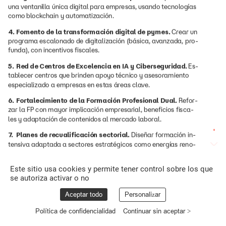
una
ventanilla
única
digital
para
empresas,
usando
tecnologías
como
blockchain
y
automatización.
4.
Fomento
de
la
transformación
digital
de
pymes.
Crear
un
programa
escalonado
de
digitalización
(básica,
avanzada,
pro-
funda),
con
incentivos
fiscales.
5.
Red
de
Centros
de
Excelencia
en
IA
y
Ciberseguridad.
Es-
tablecer
centros
que
brinden
apoyo
técnico
y
asesoramiento
especializado
a
empresas
en
estas
áreas
clave.
6.
Fortalecimiento
de
la
Formación
Profesional
Dual.
Refor-
zar
la
FP
con
mayor
implicación
empresarial,
beneficios
fisca-
les
y
adaptación
de
contenidos
al
mercado
laboral.
7.
Planes
de
recualificación
sectorial.
Diseñar
formación
in-
tensiva
adaptada
a
sectores
estratégicos
como
energías
reno-
vables
o
biotecnología.
Este sitio usa cookies y permite tener control sobre los que
8.
Atracción
de
talento
internacional.
Agilizar
procesos
de
se autoriza activar o no
visado
y
crear
programas
específicos
(ej.
visa
tecnológica)
para
atraer
perfiles
cualificados.
Aceptar todo
Personalizar
9.
Apoyo
a
la
inversión
en
innovación
y
activos
intangibles.
Política de confidencialidad
Continuar sin aceptar >
Desarrollar
productos
financieros
adecuados
y
facilitar
el
ac-
ceso
a
fondos
europeos
mediante
asesoramiento
centralizado.