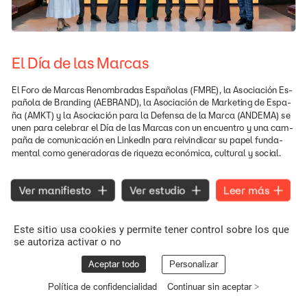
El
Día
de
las
Marcas
El
Foro
de
Marcas
Renombradas
Españolas
(FMRE),
la
Asociación
Es-
pañola
de
Branding
(AEBRAND),
la
Asociación
de
Marketing
de
Espa-
ña
(AMKT)
y
la
Asociación
para
la
Defensa
de
la
Marca
(ANDEMA)
se
unen
para
celebrar
el
Día
de
las
Marcas
con
un
encuentro
y
una
cam-
paña
de
comunicación
en
LinkedIn
para
reivindicar
su
papel
funda-
mental
como
generadoras
de
riqueza
económica,
cultural
y
social.
Leer
más
Ver
manifiesto
Ver
estudio
Este sitio usa cookies y permite tener control sobre los que
se autoriza activar o no
Aceptar todo
Personalizar
Política de confidencialidad
Continuar sin aceptar >