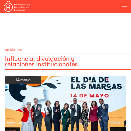
Actividades
Influencia,
divulgación
y
relaciones
institucionales
14
mayo