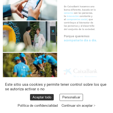
En
CaixaBank
hacemos
una
banca
diferente,
basada
en
la
cercanía
con
las
personas,
la
innovación
constante
y
el
compromiso
social
,
que
contribuye
al
bienestar
de
las
personas
y
al
desarrollo
del
conjunto
de
la
sociedad.
Porque
queremos
acompañarte
día
a
día.
NRI:
8681-2025/16969
Este sitio usa cookies y permite tener control sobre los que
se autoriza activar o no
Aceptar todo
Personalizar
Política de confidencialidad
Continuar sin aceptar >