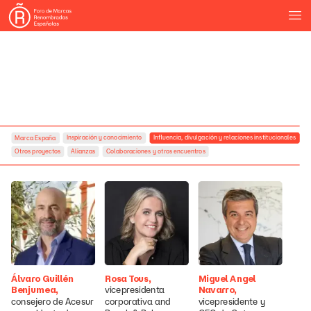
Inspiración
y
conocimiento
Influencia,
divulgación
y
relaciones
institucionales
Marca
España
Otros
proyectos
Alianzas
Colaboraciones
y
otros
encuentros
Álvaro
Guillén
Rosa
Tous,
Miguel
Angel
Benjumea,
Navarro,
vicepresidenta
consejero
de
Acesur
corporativa
and
vicepresidente
y