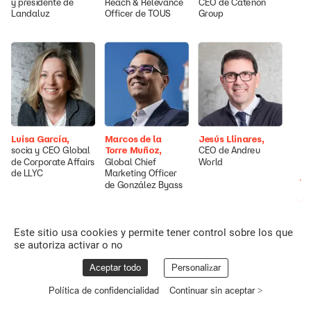
y
presidente
de
Reach
&
Relevance
CEO
de
Catenon
Landaluz
Officer
de
TOUS
Group
Luisa
García,
Marcos
de
la
Jesús
Llinares,
Torre
Muñoz,
socia
y
CEO
Global
CEO
de
Andreu
de
Corporate
Affairs
Global
Chief
World
de
LLYC
Marketing
Officer
de
González
Byass
Este sitio usa cookies y permite tener control sobre los que
se autoriza activar o no
Aceptar todo
Personalizar
Política de confidencialidad
Continuar sin aceptar >
Silvia
Zancajo,
Clara
Arpa,
Raúl
González,