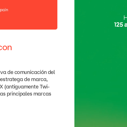
con
iva
de
comunicación
del
estratega
de
marca,
X
(antiguamente
Twi-
las
principales
marcas