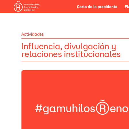
Carta de la presidenta
FM
Actividades
Influencia,
divulgación
y
relaciones
institucionales