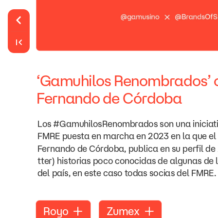
‘Gamuhilos
Renombrados’
Fernando
de
Córdoba
Los
#GamuhilosRenombrados
son
una
iniciat
FMRE
puesta
en
marcha
en
2023
en
la
que
el
Fernando
de
Córdoba,
publica
en
su
perfil
de
tter)
historias
poco
conocidas
de
algunas
de
del
país,
en
este
caso
todas
socias
del
FMRE.
Royo
Zumex