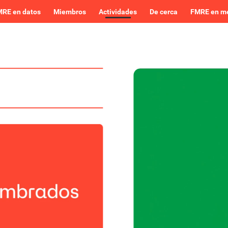
RE en datos
Miembros
Actividades
De cerca
FMRE en m