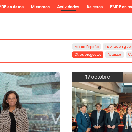
RE en datos
Miembros
Actividades
De cerca
FMRE en m
Inspiración
y
co
Marca
España
Otros
proyectos
Alianzas
Co
17
octubre