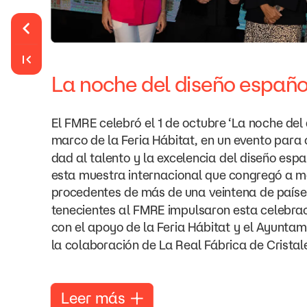
La
noche
del
diseño
españo
El
FMRE
celebró
el
1
de
octubre
‘La
noche
del
marco
de
la
Feria
Hábitat,
en
un
evento
para
dad
al
talento
y
la
excelencia
del
diseño
espa
esta
muestra
internacional
que
congregó
a
m
procedentes
de
más
de
una
veintena
de
paíse
tenecientes
al
FMRE
impulsaron
esta
celebrac
con
el
apoyo
de
la
Feria
Hábitat
y
el
Ayuntam
la
colaboración
de
La
Real
Fábrica
de
Cristal
Leer
más