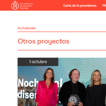
Carta de la presidenta
FM
Actividades
Otros
proyectos
1
octubre