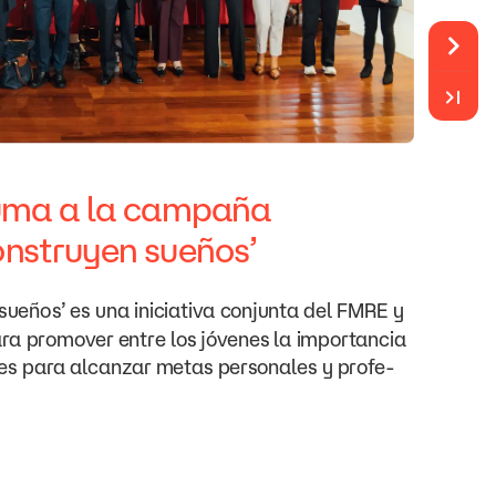
uma
a
la
campaña
onstruyen
sueños’
sueños’
es
una
iniciativa
conjunta
del
FMRE
y
ra
promover
entre
los
jóvenes
la
importancia
es
para
alcanzar
metas
personales
y
profe-