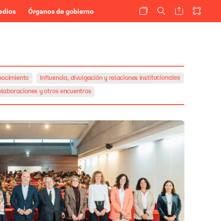
edios
Órganos de gobierno
nocimiento
Influencia,
divulgación
y
relaciones
institucionales
laboraciones
y
otros
encuentros