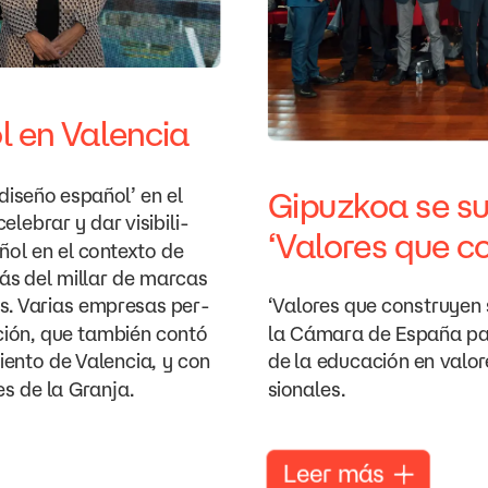
l
en
Valencia
diseño
español’
en
el
Gipuzkoa
se
s
celebrar
y
dar
visibili-
‘Valores
que
c
ñol
en
el
contexto
de
ás
del
millar
de
marcas
s.
Varias
empresas
per-
‘Valores
que
construyen
ión,
que
también
contó
la
Cámara
de
España
pa
iento
de
Valencia,
y
con
de
la
educación
en
valor
es
de
la
Granja.
sionales.
Leer
más