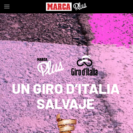
UN
GIRO
D’ITALIA
SALVAJE