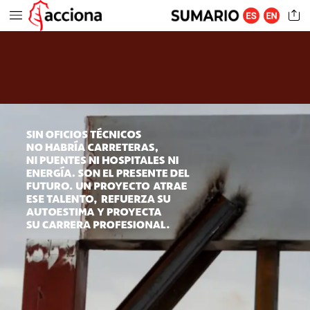
SIN
OFICIOS
TÉCNICOS
NO
HABRÍA
CARRETERAS,
NI
PUENTES
NI
HOSPITALES
NI
ENERGÍA.
SON
EL
PRESENTE
DEL
FUTURO.
UN
PROYECTO
ATRAE
ESE
TALENTO,
REFUERZA
SU
AUTOESTIMA
Y
PROYECTA
SU
CARRERA
PROFESIONAL.