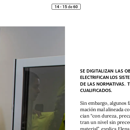
14 - 15
de
60
SE
DIGITALIZAN
LAS
OB
ELECTRIFICAN
LOS
SIST
DE
LAS
NORMATIVAS.
CUALIFICADOS.
Sin
embargo,
algunos
f
mación
mal
alineada
co
cian
“con
dureza,
prec
tran
un
nivel
sin
prece
material”,
explica
Elena