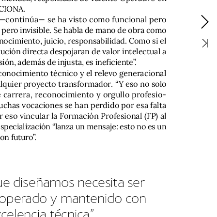
CIONA.
—continúa—
se
ha
visto
como
funcional
pero
pero
invisible.
Se
habla
de
mano
de
obra
como
nocimiento,
juicio,
responsabilidad.
Como
si
el
cución
directa
despojaran
de
valor
intelectual
a
sión,
además
de
injusta,
es
ineficiente”.
conocimiento
técnico
y
el
relevo
generacional
lquier
proyecto
transformador.
“Y
eso
no
solo
e
carrera,
reconocimiento
y
orgullo
profesio-
uchas
vocaciones
se
han
perdido
por
esa
falta
r
eso
vincular
la
Formación
Profesional
(FP)
al
specialización
“lanza
un
mensaje:
esto
no
es
un
con
futuro”.
ue
diseñamos
necesita
ser
operado
y
mantenido
con
celencia
técnica”