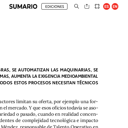
RAS,
SE
AUTOMATIZAN
LAS
MAQUINARIAS,
SE
EMAS,
AUMENTA
LA
EXIGENCIA
MEDIOAMBIENTAL
TODOS
ESTOS
PROCESOS
NECESITAN
TÉCNICOS
actores
limitan
su
oferta,
por
ejemplo
una
for-
n
el
mercado.
Y
que
esos
oficios
todavía
se
aso-
ariedad
o
pasado,
cuando
en
realidad
concen-
dentes
de
complejidad
tecnológica
e
impacto
Méndez,
responsable
de
Talento
Operativo
en