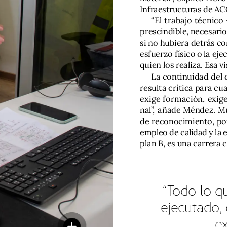
Infraestructuras
de
AC
“El
trabajo
técnico
prescindible,
necesario
si
no
hubiera
detrás
co
esfuerzo
físico
o
la
eje
quien
los
realiza.
Esa
vi
La
continuidad
del
resulta
crítica
para
cua
exige
formación,
exig
nal”,
añade
Méndez.
M
de
reconocimiento,
po
empleo
de
calidad
y
la
e
plan
B,
es
una
carrera
“Todo
lo
q
ejecutado,
ex