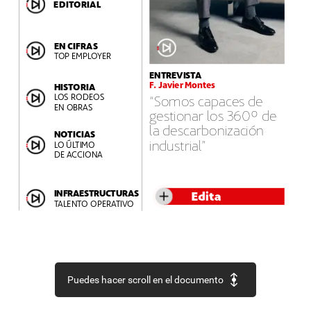
EDITORIAL
EN
CIFRAS
TOP
EMPLOYER
ENTREVISTA
F.
Javier
Montes
HISTORIA
LOS
RODEOS
“Somos
capaces
de
EN
OBRAS
gestionar
los
360º
de
la
descarbonización
NOTICIAS
industrial”
LO
ÚLTIMO
DE
ACCIONA
INFRAESTRUCTURAS
Edita
TALENTO
OPERATIVO
Puedes hacer scroll en el documento