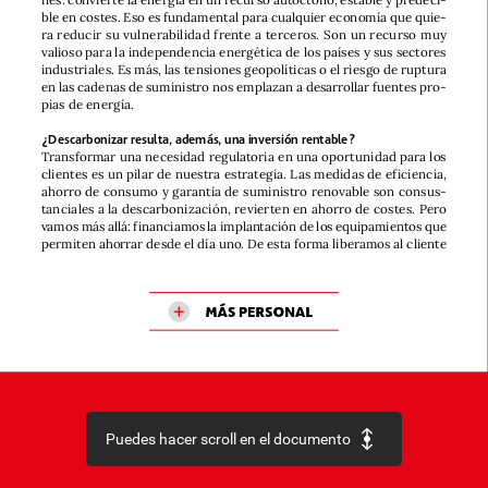
ble
en
costes.
Eso
es
fundamental
para
cualquier
economía
que
quie-
ra
reducir
su
vulnerabilidad
frente
a
terceros.
Son
un
recurso
muy
valioso
para
la
independencia
energética
de
los
países
y
sus
sectores
industriales.
Es
más,
las
tensiones
geopolíticas
o
el
riesgo
de
ruptura
en
las
cadenas
de
suministro
nos
emplazan
a
desarrollar
fuentes
pro-
pias
de
energía.
¿Descarbonizar
resulta,
además,
una
inversión
rentable?
Transformar
una
necesidad
regulatoria
en
una
oportunidad
para
los
clientes
es
un
pilar
de
nuestra
estrategia.
Las
medidas
de
eficiencia,
ahorro
de
consumo
y
garantía
de
suministro
renovable
son
consus-
tanciales
a
la
descarbonización,
revierten
en
ahorro
de
costes.
Pero
vamos
más
allá:
financiamos
la
implantación
de
los
equipamientos
que
permiten
ahorrar
desde
el
día
uno.
De
esta
forma
liberamos
al
cliente
MÁS
PERSONAL
Puedes hacer scroll en el documento