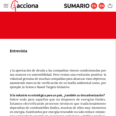
Entrevista
y
la
aportación
de
deuda
a
las
compañías
vienen
condicionadas
por
sus
avances
en
sostenibilidad.
Pero
vemos
una
evolución
positiva:
la
voluntad
genuina
de
muchas
compañías
para
alcanzar
esos
objetivos,
asumiendo
marcos
de
verificación
de
su
huella
ambiental
como,
por
ejemplo,
la
Science
Based
Targets
Initiative.
Si
la
industria
es
estratégica
para
un
país,
¿también
su
descarbonización?
Sobre
todo
para
aquellos
que
no
disponen
de
energías
fósiles.
Estamos
electrificando
procesos
térmicos
que
tradicionalmente
dependían
de
combustibles
fósiles,
muchos
de
ellos
muy
intensivos
en
energía.
Sustituirlos
por
energía
renovable
no
solo
reduce
emisio-
nes:
convierte
la
energía
en
un
recurso
autóctono,
estable
y
predeci-