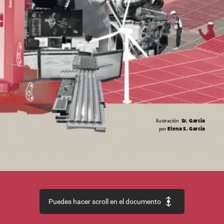
Ilustración
Sr.
García
por
Elena
S.
García
Puedes hacer scroll en el documento