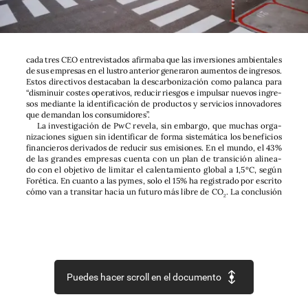
cada
tres
CEO
entrevistados
afirmaba
que
las
inversiones
ambientales
de
sus
empresas
en
el
lustro
anterior
generaron
aumentos
de
ingresos.
Estos
directivos
destacaban
la
descarbonización
como
palanca
para
“disminuir
costes
operativos,
reducir
riesgos
e
impulsar
nuevos
ingre-
sos
mediante
la
identificación
de
productos
y
servicios
innovadores
que
demandan
los
consumidores”.
La
investigación
de
PwC
revela,
sin
embargo,
que
muchas
orga-
nizaciones
siguen
sin
identificar
de
forma
sistemática
los
beneficios
financieros
derivados
de
reducir
sus
emisiones.
En
el
mundo,
el
43%
de
las
grandes
empresas
cuenta
con
un
plan
de
transición
alinea-
do
con
el
objetivo
de
limitar
el
calentamiento
global
a
1,5ºC,
según
Forética.
En
cuanto
a
las
pymes,
solo
el
15%
ha
registrado
por
escrito
cómo
van
a
transitar
hacia
un
futuro
más
libre
de
CO
.
La
conclusión
2
Puedes hacer scroll en el documento