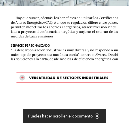
Hay
que
sumar,
además,
los
beneficios
de
utilizar
los
Certificados
de
Ahorro
Energético
(CAE).
Aunque
su
regulación
difiere
entre
países,
permiten
monetizar
los
ahorros
energéticos,
atraer
inversión
vincu-
lada
a
proyectos
de
eficiencia
energética
y
mejorar
el
retorno
de
las
medidas
de
bajas
emisiones.
SERVICIO
PERSONALIZADO
“La
descarbonización
industrial
es
muy
diversa
y
no
responde
a
un
único
tipo
de
proyecto
ni
a
una
única
escala”,
concreta
Álvarez.
De
ahí
las
soluciones
a
la
carta,
desde
medidas
de
eficiencia
energética
con
VERSATILIDAD
DE
SECTORES
INDUSTRIALES
Puedes hacer scroll en el documento