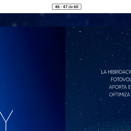
46 - 47
de
60
LA
HIBRIDAC
FOTOVOL
APORTA
E
OPTIMIZA
Y