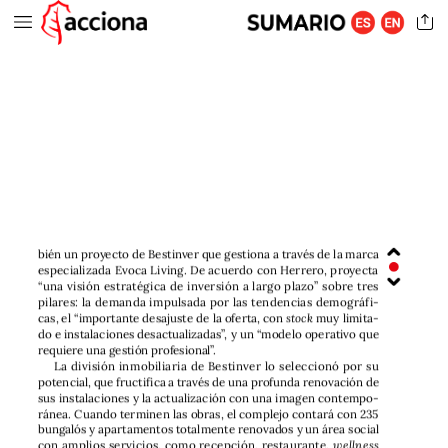
bién
un
proyecto
de
Bestinver
que
gestiona
a
través
de
la
marca
especializada
Evoca
Living.
De
acuerdo
con
Herrero,
proyecta
“una
visión
estratégica
de
inversión
a
largo
plazo”
sobre
tres
pilares:
la
demanda
impulsada
por
las
tendencias
demográfi-
cas,
el
“importante
desajuste
de
la
oferta,
con
stock
muy
limita-
do
e
instalaciones
desactualizadas”,
y
un
“modelo
operativo
que
requiere
una
gestión
profesional”.
La
división
inmobiliaria
de
Bestinver
lo
seleccionó
por
su
potencial,
que
fructifica
a
través
de
una
profunda
renovación
de
sus
instalaciones
y
la
actualización
con
una
imagen
contempo-
ránea.
Cuando
terminen
las
obras,
el
complejo
contará
con
235
bungalós
y
apartamentos
totalmente
renovados
y
un
área
social
con
amplios
servicios,
como
recepción,
restaurante,
wellness