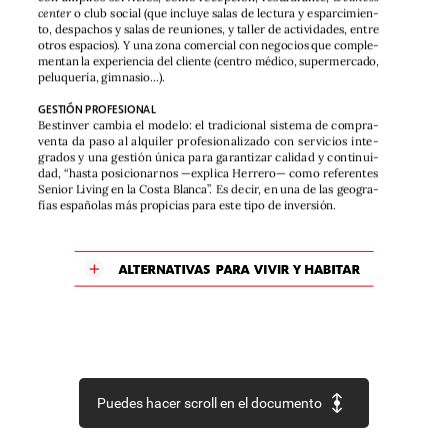
center
o
club
social
(que
incluye
salas
de
lectura
y
esparcimien-
to,
despachos
y
salas
de
reuniones,
y
taller
de
actividades,
entre
otros
espacios).
Y
una
zona
comercial
con
negocios
que
comple-
mentan
la
experiencia
del
cliente
(centro
médico,
supermercado,
peluquería,
gimnasio...).
GESTIÓN
PROFESIONAL
Bestinver
cambia
el
modelo:
el
tradicional
sistema
de
compra-
venta
da
paso
al
alquiler
profesionalizado
con
servicios
inte-
grados
y
una
gestión
única
para
garantizar
calidad
y
continui-
dad,
“hasta
posicionarnos
—explica
Herrero—
como
referentes
Senior
Living
en
la
Costa
Blanca”.
Es
decir,
en
una
de
las
geogra-
fías
españolas
más
propicias
para
este
tipo
de
inversión.
En
los
alrededores
se
contabilizan
más
de
62.000
extranjeros
empadronados
mayores
de
60
años,
sobre
todo
británicos,
ale-
manes,
holandeses
y
escandinavos,
con
la
idea
de
retirarse
en
la
ALTERNATIVAS
PARA
VIVIR
Y
HABITAR
Costa
Blanca.
Además
de
clima,
gastronomía,
seguridad,
aten-
ción
sanitaria
y
una
población
local
acogedora,
les
atrae
una
vida
asequible
para
su
capacidad
adquisitiva.
Tanto
en
este
resort
como
en
otros
proyectos
simila-
res,
Evoca
Living
prioriza
la
experiencia
y
genera
comunidad
mediante
clases
de
arte
y
cocina,
eventos
temáticos,
talleres
creativos,
club
de
lectura
y
charlas,
actividades
al
aire
libre
y
programas
de
mindfulness
.
La
sinergia
con
ACCIONA
se
refleja
en
la
orientación
soste-
Puedes hacer scroll en el documento
nible
del
resort
con
sistemas
de
eficiencia
energética
y
control
de
consumos,
fuentes
de
energía
renovable,
movilidad
eléctrica
interior,
programas
de
reciclaje
y
gestión
de
residuos,
y
conser-