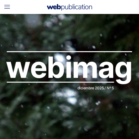
webimag
diciembre
2025
/
Nº
5