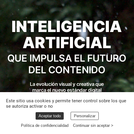
INTELIGENCIA
ARTIFICIAL
QUE
IMPULSA
EL
FUTURO
DEL
CONTENIDO
La
evolución
visual
y
creativa
que
marca
el
nuevo
estándar
digital
Este sitio usa cookies y permite tener control sobre los que
se autoriza activar o no
Aceptar todo
Personalizar
Política de confidencialidad
Continuar sin aceptar >