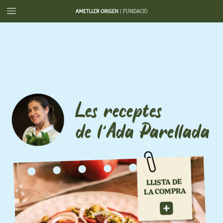
Les
receptes
de
l
Ada
Parellada
’
DE
LLISTA
COMPRA
LA