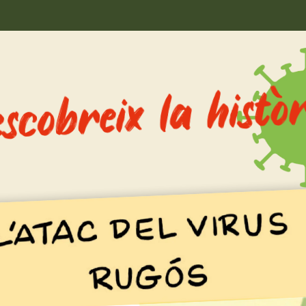
histò
la
scobreix