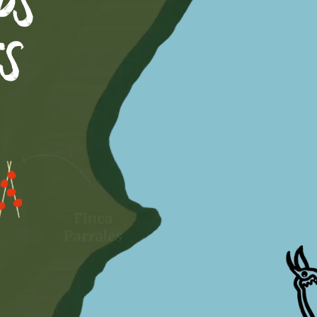
PS
S
R
Finca
Can
Anglada
Finca
Parrales
Finca