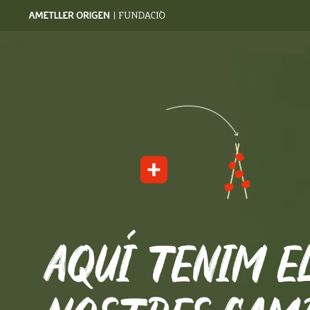
cionals
i la
resistència
a
malalties
clau
de
moderns
,
com
el
virus
del
rugós.
En
hivernacle?
Sí,
de
la
matei
els
humans
ens
protegim
amb
un
paraigua
posem
crema
pels
rajos
solars,
els
tomàque
tegir
de
les
pluges,
les
pedregades,
del
f
calor,
o
de
les
possibles
plagues
.
D’aques
de
l’hivernacle
es
com
si
estiguessin
dins
d
AQUÍ
TENIM
E
que
estan
protegits
i
els
poden
cultivar
molt
diàriament
el
reg
per
saber
quan
necessiten
veure
com
evoluciona
el
fruit.