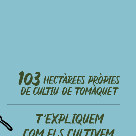
Finca
Can
Carles
Finca
afoles
103
HECTÀREES
PRÒPIES
DE
CULTIU
DE
TOMÀQUET
T
EXPLIQUEM
’
COM
ELS
CULTIVEM