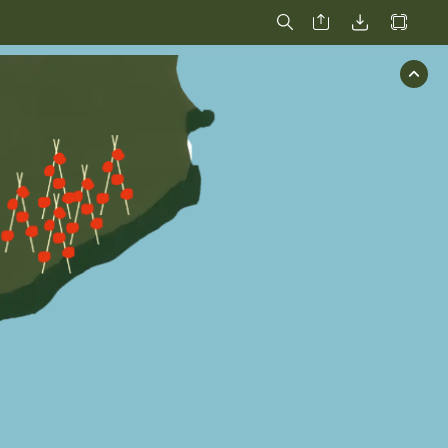
Finca
Margarit
h
Finca
Rodon
Finca
Vives
inca
I+D