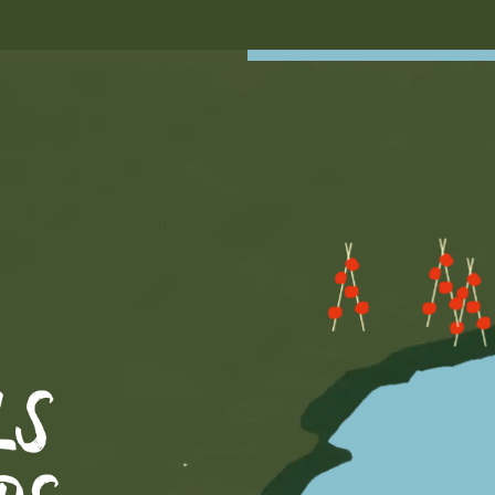
ls
híbrids
més
Finca
xa
manera
que
Finca
Floriac
quan
plou
o
ens
Can
Sègol
ts
s’han
de
pro-
red
extrem
i
la
ta
manera,
dins
’un
balneari,
ja
LS
millor,
revisant
més
aigua
i
per
F