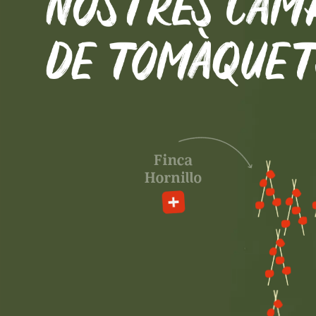
NOSTRES
CAM
DE
TOMÀQUET
Finca
Hornillo
Finca