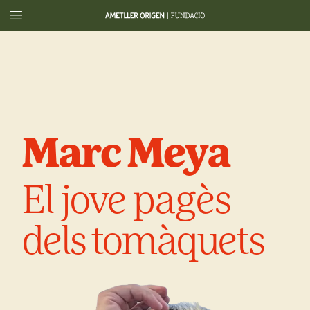
Marc
Meya
El
jove
pagès
dels
tomàquets