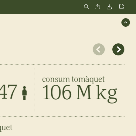
consum
tomàquet
547
106
M
kg
uet