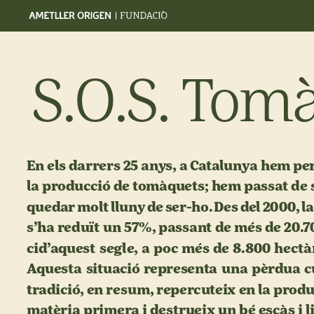
S.O.S.
Tomà
En
els
darrers
25
anys,
a
Catalunya
hem
pe
la
producció
de
tomàquets;
hem
passat
de
quedar
molt
lluny
de
ser-ho.
Des
del
2000,
la
s’ha
reduït
un
57%,
passant
de
més
de
20.7
cid’aquest
segle,
a
poc
més
de
8.800
hectà
Aquesta
situació
representa
una
pèrdua
c
tradició,
en
resum,
repercuteix
en
la
produ
matèria
primera
i
destrueix
un
bé
escàs
i
l