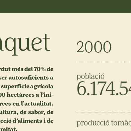
quet
2000
rdut
més
del
70%
de
població
ser
autosuficients
a
6.174.
superfície
agrícola
00
hectàrees
a
l’ini-
rees
en
l’actualitat.
ultura,
de
sabor,
de
cció
d’aliments
i
de
producció
tomàq
imitat.