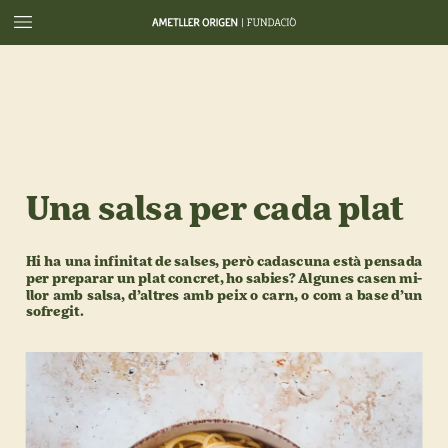
Una
salsa
per
cada
plat
Hi
ha
una
infinitat
de
salses,
però
cadascuna
està
pensada
per
preparar
un
plat
concret,
ho
sabies?
Algunes
casen
mi-
llor
amb
salsa,
d’altres
amb
peix
o
carn,
o
com
a
base
d’un
sofregit.