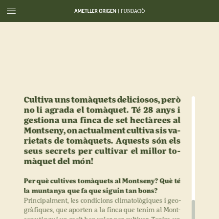
Cultiva
uns
tomàquets
deliciosos,
però
no
li
agrada
el
tomàquet.
Té
28
anys
i
gestiona
una
finca
de
set
hectàrees
al
Montseny,
on
actualment
cultiva
sis
va-
rietats
de
tomàquets.
Aquests
són
els
seus
secrets
per
cultivar
el
millor
to-
màquet
del
món!
Per
què
cultives
tomàquets
al
Montseny?
Què
té
la
muntanya
que
fa
que
siguin
tan
bons?
Principalment,
les
condicions
climatològiques
i
geo-
gràfiques,
que
aporten
a
la
finca
que
tenim
al
Mont-