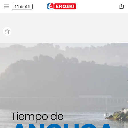
11
de
65
Tiempo
de