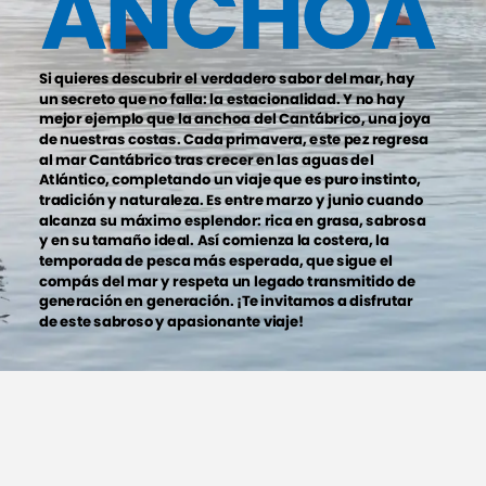
ANCHOA
Si
quieres
descubrir
el
verdadero
sabor
del
mar,
hay
un
secreto
que
no
falla:
la
estacionalidad.
Y
no
hay
mejor
ejemplo
que
la
anchoa
del
Cantábrico,
una
joya
de
nuestras
costas.
Cada
primavera,
este
pez
regresa
al
mar
Cantábrico
tras
crecer
en
las
aguas
del
Atlántico,
completando
un
viaje
que
es
puro
instinto,
tradición
y
naturaleza.
Es
entre
marzo
y
junio
cuando
alcanza
su
máximo
esplendor:
rica
en
grasa,
sabrosa
y
en
su
tamaño
ideal.
Así
comienza
la
costera,
la
temporada
de
pesca
más
esperada,
que
sigue
el
compás
del
mar
y
respeta
un
legado
transmitido
de
generación
en
generación.
¡Te
invitamos
a
disfrutar
de
este
sabroso
y
apasionante
viaje!