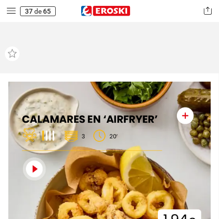
37
de
65
CALAMARES
EN
‘AIRFRYER’
3
20’