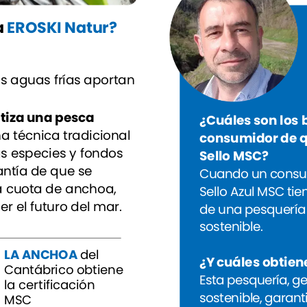
a
EROSKI
Natur?
s
aguas
frías
aportan
tiza
una
pesca
¿Cuáles
son
los
na
técnica
tradicional
consumidor
de
as
especies
y
fondos
Sello
MSC?
antía
de
que
se
Cuando
un
consu
a
cuota
de
anchoa,
Sello
Azul
MSC
tie
er
el
futuro
del
mar.
de
una
pesquería
sostenible.
LA
ANCHOA
del
¿Y
cuáles
obtien
Cantábrico
obtiene
Esta
pesquería,
ge
la
certificación
sostenible,
garant
MSC