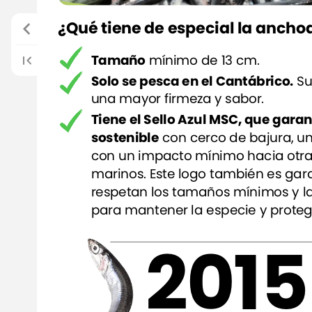
¿Qué
tiene
de
especial
la
ancho
Tamaño
mínimo
de
13
cm.
Solo
se
pesca
en
el
Cantábrico.
Su
una
mayor
firmeza
y
sabor.
Tiene
el
Sello
Azul
MSC,
que
garan
sostenible
con
cerco
de
bajura,
u
con
un
impacto
mínimo
hacia
otr
marinos.
Este
logo
también
es
gar
respetan
los
tamaños
mínimos
y
l
para
mantener
la
especie
y
proteg
2015