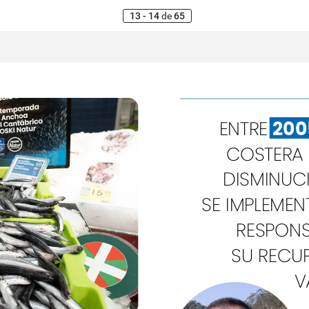
13 - 14
de
65
ENTRE
200
COSTERA
DISMINUC
SE
IMPLEME
RESPONS
SU
RECUP
V