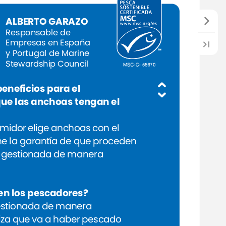
ALBERTO
GARAZO
Responsable
de
Empresas
en
España
y
Portugal
de
Marine
Stewardship
Council
beneficios
para
el
que
las
anchoas
tengan
el
midor
elige
anchoas
con
el
ne
la
garantía
de
que
proceden
gestionada
de
manera
en
los
pescadores?
stionada
de
manera
iza
que
va
a
haber
pescado