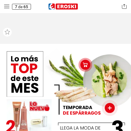
7
de
65
Lo
más
TOP
1
de
este
MES
TEMPORADA
DE
ESPÁRRAGOS
3
2
LLEGA
LA
MODA
DE