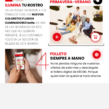
PRIMAVERA-VERANO
ILUMINA
TU
ROSTRO
DA
UN
TOQUE
DE
RUBOR
A
TUS
PÓMULOS
CON
LOS
NUEVOS
COLORETES
FLUIDOS
ILUMINADORES
belle
.
ES
UNA
DE
LAS
NOVEDADES
DE
ESTE
MES
QUE
NO
QUERRÁS
PERDERTE.
TE
LO
CONTAMOS
TODO
EN
LA
SECCIÓN
DE
BELLEZA
DE
ESTE
NÚMERO.
4
FOLLETO
SIEMPRE
A
MANO
No
te
pierdas
ninguna
de
nuestras
ofertas
de
este
mes
y
descárgate
el
folleto
digital
de
EROSKI.
Porque
quien
bien
te
quiere
te
hará
ahorrar.