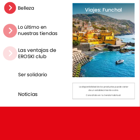
Belleza
Viajes:
Funchal
Lo
último
en
nuestras
tiendas
Las
ventajas
de
EROSKI
club
Ser
solidario
La
disponibilidad
de
los
productos
puede
variar
de
un
establecimiento
a
otro.
Noticias
Consúltalo
en
tu
tienda
habitual.