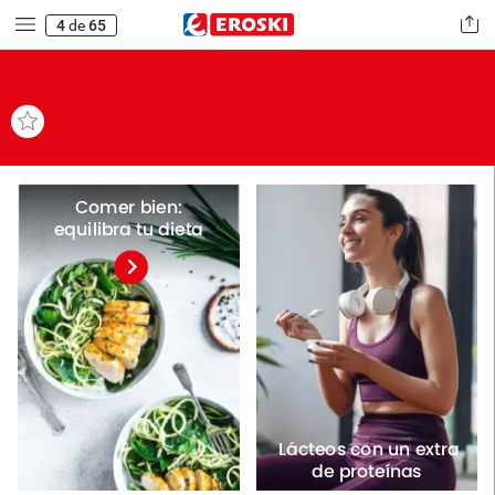
4
de
65
Comer
bien:
equilibra
tu
dieta
Lácteos
con
un
extra
de
proteínas