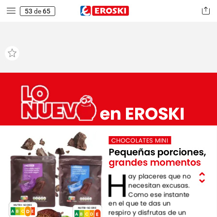
53
de
65
en
EROSKI
CHOCOLATES
MINI
Pequeñas
porciones,
grandes
momentos
H
ay
placeres
que
no
necesitan
excusas.
Como
ese
instante
en
el
que
te
das
un
NUTRI-SCORE
NUTRI-SCORE
D
respiro
y
disfrutas
de
un
E
D
C
A
B
E
A
B
E
C
D