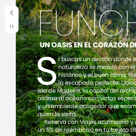
FUNC
UN
OASIS
EN
EL
CORAZÓN
D
S
i
buscas
un
destino
donde
l
naturaleza
se
mezcla
con
el
histórico
y
el
buen
clima,
Fu
la
escapada
perfecta.
Ubic
isla
de
Madeira,
la
capital
del
archi
asoma
al
océano
con
vistas
espect
y
un
ambiente
acogedor
que
enam
quien
la
visita.
Reserva
con
Viajes
azulmarino
y
un
5%
de
reembolso
en
tu
tarjeta
E