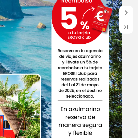
Reembolso
5
%
a
tu
tarjeta
EROSKI
club
Reserva
en
tu
agencia
de
viajes
azulmarino
y
llévate
un
5%
de
reembolso
a
tu
tarjeta
EROSKI
club
para
reservas
realizadas
del
1
al
31
de
mayo
de
2025,
en
el
destino
seleccionado.
En
azulmarino
reserva
de
manera
segura
y
flexible