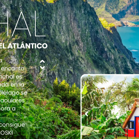
HAL
EL
ATLÁNTICO
a
encanto
nchal
es
ada
en
la
piélago
se
aculares
ora
a
consigue
ROSKI