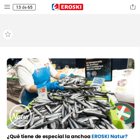
13
de
65
¿Qué
tiene
de
especial
la
anchoa
EROSKI
Natur?