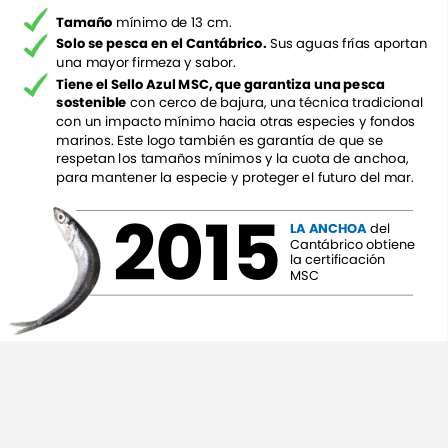
Tamaño
mínimo
de
13
cm.
Solo
se
pesca
en
el
Cantábrico.
Sus
aguas
frías
aportan
una
mayor
firmeza
y
sabor.
Tiene
el
Sello
Azul
MSC,
que
garantiza
una
pesca
sostenible
con
cerco
de
bajura,
una
técnica
tradicional
con
un
impacto
mínimo
hacia
otras
especies
y
fondos
marinos.
Este
logo
también
es
garantía
de
que
se
respetan
los
tamaños
mínimos
y
la
cuota
de
anchoa,
para
mantener
la
especie
y
proteger
el
futuro
del
mar.
2015
LA
ANCHOA
del
Cantábrico
obtiene
la
certificación
MSC