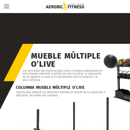
MUEBLE
MÚLTIPLE
O’LIVE
Son
necesarias
dos
columnas
para
crear
un
módulo
ampliándose
en
más
módulos
mediante
la
adición
de
más
columnas.
La
disposición
de
los
agujeros
es
cada
10
cm
permitiendo
fijar
los
estantes
a
la
altura
deseada.
COLUMNA
MUEBLE
MÚLTIPLE
O’LIVE
Soporte
para
sostener
los
diferentes
estantes
en
función
de
los
productos
a
almacenar.
Se
venden
por
unidades.