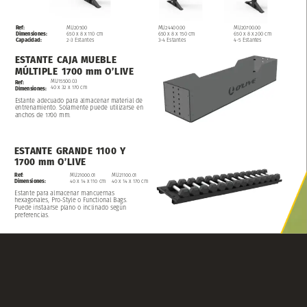
MU24400.00
MU20700.00
Ref:
MU20500
650
x
8
x
150
cm
650
x
8
x
200
cm
Dimensiones:
650
x
8
x
110
cm
3-4
Estantes
4-5
Estantes
Capacidad:
2-3
Estantes
ESTANTE
CAJA
MUEBLE
MÚLTIPLE
1700
mm
O’LIVE
MU15500.03
Ref:
40
x
32
x
170
cm
Dimensiones:
Estante
adecuado
para
almacenar
material
de
entrenamiento.
Solamente
puede
utilizarse
en
anchos
de
1700
mm.
ESTANTE
GRANDE
1100
Y
1700
mm
O’LIVE
Ref:
MU21000.01
MU21100.01
Dimensiones:
40
x
14
x
110
cm
40
x
14
x
170
cm
Estante
para
almacenar
mancuernas
hexagonales,
Pro-Style
o
Functional
Bags.
Puede
instaarse
plano
o
inclinado
según
preferencias.